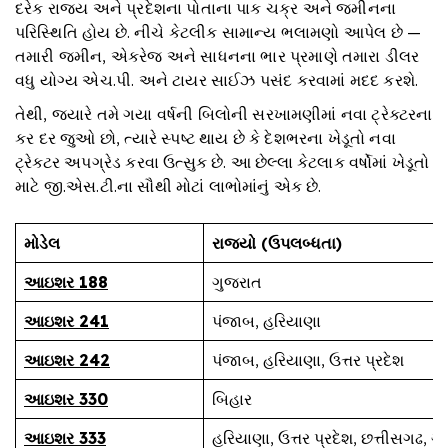
દરેક રાજ્ય અને પ્રદેશના પોતાના પાક ચક્ર અને જમીનના
પરિસ્થિતિ હોય છે. નીચે કેટલીક સામાન્ય ભલામણો આપેલ છે —
તમારી જમીન, એકરેજ અને સાધનના ભાર પ્રમાણે તમારા ડીલર
વધુ યોગ્ય એચ.પી. અને ટાયર સાઈઝ પસંદ કરવામાં મદદ કરશે.
તેથી, જ્યારે તમે ગયા વર્ષની બિલોની સરખામણીમાં નવા ટ્રેક્ટરના
કર દર જુઓ છો, ત્યારે સ્પષ્ટ થાય છે કે દેશભરના ખેડૂતો નવા
ટ્રેક્ટર અપગ્રેડ કરવા ઉત્સુક છે. આ છેલ્લા કેટલાક વર્ષોમાં ખેડૂતો
માટે જી.એસ.ટી.ના સૌથી મોટાં લાભોમાંનું એક છે.
મોડેલ
રાજ્યો
(
ઉપલબ્ધતા
)
આઇશર 188
ગુજરાત
આઇશર 241
પંજાબ, હરિયાણા
આઇશર 242
પંજાબ, હરિયાણા, ઉત્તર પ્રદેશ
આઇશર 330
બિહાર
આઇશર 333
હરિયાણા, ઉત્તર પ્રદેશ, છત્તીસગઢ, ગ