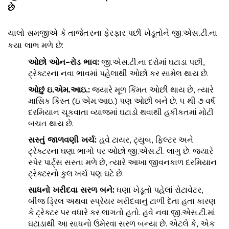
છે
ચાલો સમજીએ કે તાજેતરના ફેરફાર પછી ખેડૂતોને જી.એસ.ટી.ના
કયા લાભ મળે છે:
ઓછો ઓન
–
રોડ ભાવ
:
જી.એસ.ટી.ના દરોમાં ઘટાડા પછી,
ટ્રેક્ટરના નવા ભાવમાં પહેલાથી ઓછો કર સામેલ થાય છે.
ઓછું ઇ
.
એમ
.
આઇ
.:
જ્યારે મૂળ કિંમત ઓછી થાય છે, ત્યારે
માસિક કિસ્ત (ઇ.એમ.આઇ.) પણ ઓછી બને છે. ૫ થી ૭ વર્ષ
દરમિયાન ચૂકવાતા વ્યાજમાં ઘટાડો થવાથી હકીકતમાં મોટી
બચત થાય છે.
સસ્તું જાળવણી ખર્ચ
:
હવે ટાયર, ટ્યુબ, ફિલ્ટર અને
ટ્રેક્ટરના ઘણા ભાગો પર ઓછો જી.એસ.ટી. લાગુ છે. જ્યારે
સ્પેર પાર્ટ્સ સસ્તા મળે છે, ત્યારે આખા જીવનકાળ દરમિયાન
ટ્રેક્ટરનો કુલ ખર્ચ પણ ઘટે છે.
સાધનો ખરીદવા સરળ બને
:
ઘણા ખેડૂતો પહેલાં રોટાવેટર,
બીજ ડ્રિલ અથવા સ્પ્રેયર ખરીદવાનું ટાળી દેતા હતા કારણ
કે ટ્રેક્ટર પર વધારે કર લાગતો હતો. હવે નવા જી.એસ.ટી.માં
ઘટાડાથી આ સાધનો ઉમેરવા સરળ બન્યા છે. એટલે કે, એક