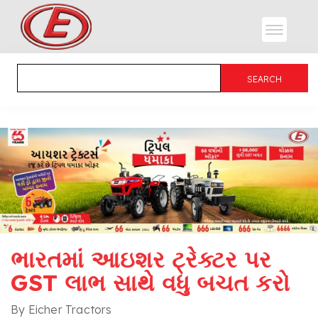
ભારતમાં આઇશર ટ્રેક્ટર પર
GST લાભ સાથે વધુ બચત કરો
By Eicher Tractors