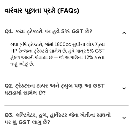
વારંવાર પૂછાતા પ્રશ્નો (FAQs)
Q1. કયા ટ્રેક્ટરો પર હવે 5% GST છે?
બધા કૃષિ ટ્રેક્ટરો, જેમાં 1800cc સુધીના લોકપ્રિય
HP રેન્જના ટ્રેક્ટરો સામેલ છે, હવે માત્ર 5% GST
હેઠળ આવરી લેવાયા છે — જે અગાઉના 12% કરતા
ઘણું ઓછું છે.
Q2. ટ્રેક્ટરના ટાયર અને ટ્યુબ પણ આ GST
ઘટાડામાં સામેલ છે?
Q3. કલ્ટિવેટર, હળ, હાર્વેસ્ટર જેવા ખેતીના સાધનો
પર શું GST લાગુ છે?