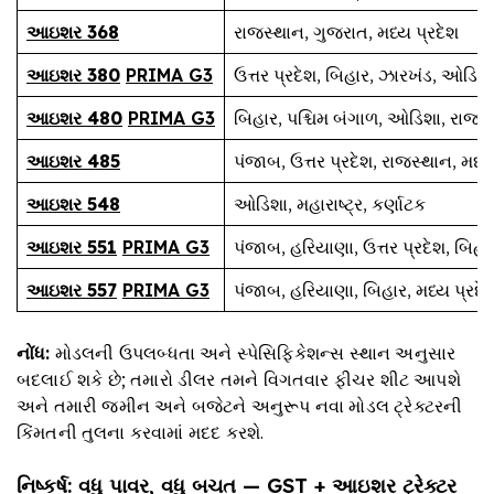
આઇશર 368
રાજસ્થાન, ગુજરાત, મધ્ય પ્રદેશ
આઇશર 380
PRIMA G3
ઉત્તર પ્રદેશ, બિહાર, ઝારખંડ, ઓડિશા,
આઇશર 480
PRIMA G3
બિહાર, પશ્ચિમ બંગાળ, ઓડિશા, રાજસ્થાન
આઇશર 485
પંજાબ, ઉત્તર પ્રદેશ, રાજસ્થાન, મધ્ય
આઇશર 548
ઓડિશા, મહારાષ્ટ્ર, કર્ણાટક
આઇશર 551
PRIMA G3
પંજાબ, હરિયાણા, ઉત્તર પ્રદેશ, બિહાર,
આઇશર 557
PRIMA G3
પંજાબ, હરિયાણા, બિહાર, મધ્ય પ્રદેશ
નોંધ
:
મોડલની ઉપલબ્ધતા અને સ્પેસિફિકેશન્સ સ્થાન અનુસાર
બદલાઈ શકે છે; તમારો ડીલર તમને વિગતવાર ફીચર શીટ આપશે
અને તમારી જમીન અને બજેટને અનુરૂપ નવા મોડલ ટ્રેક્ટરની
કિંમતની તુલના કરવામાં મદદ કરશે.
નિષ્કર્ષ
:
વધુ પાવર
,
વધુ બચત
— GST +
આઇશર ટ્રેક્ટર