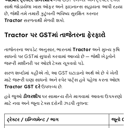
સાથે જોડાયેલા ખાસ ઓફર અને ફાઇનાન્સ સહાયતા આપી રહ્યા
છે, જેથી તમે તમારી કુટુંબની ભવિષ્ય સુરક્ષિત કરનાર
Tractor
સરળતાથી મેળવી શકો.
Tractor
પર
GST
માં તાજેતરના ફેરફારો
તાજેતરના અપડેટ અનુસાર, ભારતમાં
Tractor
અને મુખ્ય કૃષિ
સાધનો પર GSTમાં સુધારો કરવામાં આવ્યો છે — જેથી ખેડૂતોને
જરૂરી મશીનરી પર ઓછો ટેક્સ ચૂકવવો પડે.
સરળ શબ્દોમાં કહીએ તો, આ GST ઘટાડાનો અર્થ એ છે કે ખેતી
માટે જરૂરી ઘણા સાધનો અને સ્પેર પાર્ટ્સ હવે પહેલા કરતા ઓછા
Tractor GST
દરે
ઉપલબ્ધ છે.
હવે જુઓ
ડીલરશીપ
પર સામાન્ય રીતે માગવામાં આવતા ઉપકરણો
માટે નવા અને જૂના ટેક્સ દરોની ઝડપી તુલના:
ટ્રેક્ટર
/
ઇમ્પ્લિમેન્ટ
/
ભાગ
જૂનો
G