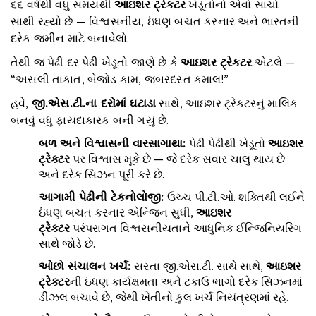
૬૬ વર્ષથી વધુ સમયથી
આઇશર ટ્રેક્ટર
ખેડૂતોનો એવો સાચો
સાથી રહ્યો છે — વિશ્વસનીય, ઇંધણ બચત કરનાર અને ભારતની
દરેક જમીન માટે બનાવેલો.
તેથી જ પેઢી દર પેઢી ખેડૂતો જાણે છે કે
આઇશર ટ્રેક્ટર
એટલે —
“અસલી તાકાત, બેજોડ કામ, જબરદસ્ત કમાલ!”
હવે,
જી
.
એસ
.
ટી
.
ના દરોમાં ઘટાડા
સાથે, આઇશર ટ્રેક્ટરનું માલિક
બનવું વધુ ફાયદાકારક બની ગયું છે.
બળ અને વિશ્વાસની વારસાગાથા
:
પેઢી પેઢીથી ખેડૂતો
આઇશર
ટ્રેક્ટર
પર વિશ્વાસ મૂકે છે — જે દરેક સવાર ચાલુ થાય છે
અને દરેક સિઝન પૂરી કરે છે.
આગામી પેઢીની ટેકનોલોજી
:
ઉચ્ચ પી.ટી.ઓ. શક્તિથી લઈને
ઇંધણ બચત કરનાર એન્જિન સુધી,
આઇશર
ટ્રેક્ટર
પરંપરાગત વિશ્વસનીયતાને આધુનિક ઈન્જિનિયરિંગ
સાથે જોડે છે.
ઓછો સંચાલન ખર્ચ
:
સસ્તા જી.એસ.ટી. સાથે સાથે,
આઇશર
ટ્રેક્ટર
ની ઇંધણ કાર્યક્ષમતા અને ટકાઉ ભાગો દરેક સિઝનમાં
ડીઝલ બચાવે છે, જેથી ખેતીનો કુલ ખર્ચ નિયંત્રણમાં રહે.