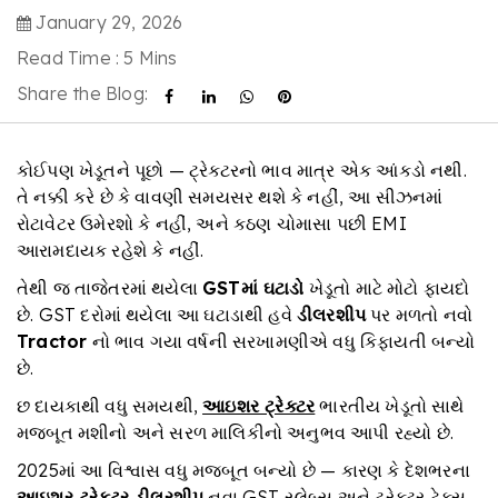
January 29, 2026
Read Time : 5 Mins
Share the Blog:
કોઈપણ ખેડૂતને પૂછો — ટ્રેક્ટરનો ભાવ માત્ર એક આંકડો નથી.
તે નક્કી કરે છે કે વાવણી સમયસર થશે કે નહીં, આ સીઝનમાં
રોટાવેટર ઉમેરશો કે નહીં, અને કઠણ ચોમાસા પછી EMI
આરામદાયક રહેશે કે નહીં.
તેથી જ તાજેતરમાં થયેલા
GST
માં ઘટાડો
ખેડૂતો માટે મોટો ફાયદો
છે. GST દરોમાં થયેલા આ ઘટાડાથી હવે
ડીલરશીપ
પર મળતો નવો
Tractor
નો ભાવ ગયા વર્ષની સરખામણીએ વધુ કિફાયતી બન્યો
છે.
છ દાયકાથી વધુ સમયથી,
આઇશર ટ્રેક્ટર
ભારતીય ખેડૂતો સાથે
મજબૂત મશીનો અને સરળ માલિકીનો અનુભવ આપી રહ્યો છે.
2025માં આ વિશ્વાસ વધુ મજબૂત બન્યો છે — કારણ કે દેશભરના
આઇશર ટ્રેક્ટર ડીલરશીપ
નવા GST સ્લેબ્સ અને ટ્રેક્ટર ટેક્સ