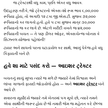
જ ટ્રેક્ટરથી વધુ કામ, પ્રતિ એકર વધુ આવક.
ઉદાહરણ તરીકે, જો ટ્રેક્ટરનો એક્સ-શો રૂમ ભાવ ૬,૦૦,૦૦૦
રૂપિયા હોય, તો અગાઉ ૧૨ ટકા જી.એસ.ટી. મુજબ ૭૨,૦૦૦
રૂપિયાનો કર લાગતો હતો. હવે ૫ ટકા મુજબ માત્ર ૩૦,૦૦૦
રૂપિયાનો જ કર લાગે છે. એટલે ખરીદી વખતે જ ૪૨,૦૦૦
રૂપિયાની બચત — તે પણ ડીલર ઓફર, એક્સચેન્જ બોનસ કે
સિઝનલ યોજના પહેલાંની!
ટાયર અને સાધનો પરના ઘટાડાયેલ કર સાથે, આખું પેકેજ હવે વધુ
કિફાયતી બને છે.
હવે શા માટે પસંદ કરો
—
આઇશર ટ્રેક્ટર
બચતનું સાચું મૂલ્ય ત્યારે જ મળે છે જ્યારે તેમાં વિશ્વાસ અને
લાંબા ગાળાનો ફાયદો જોડાયેલો હોય — અને
આઇશર
ટ્રેક્ટર
બંને
આપે છે.
સવારના સૂર્યોદયે જ્યારે તમે ખેતરમાં પગ મૂકો છો, ત્યારે તમને
એવા સાથીની જરૂર હોય છે જે તમારી જેમ જ મહેનત કરે. છેલ્લા