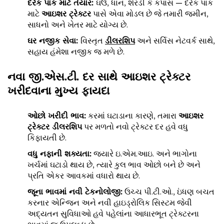
દરેક પાક માટે તૈયાર
:
ઘઉં, ધાન, શેરડી કે કપાસ — દરેક પાક
માટે
આઇશર ટ્રેક્ટર
પાસે એવા મોડલ છે જે તમારી જમીન,
સાધનો અને ખેતર માટે યોગ્ય છે.
ઘર નજીક સેવા
:
વિસ્તૃત
ડીલરશિપ
અને સર્વિસ નેટવર્ક સાથે,
સહાય હંમેશા નજીક જ મળે છે.
નવા જી
.
એસ
.
ટી
.
દર સાથે આઇશર ટ્રેક્ટર
ખરીદવાના મુખ્ય ફાયદા
ઓછો ખરીદી ભાવ
:
કરમાં ઘટાડાના કારણે, તમારા
આઇશર
ટ્રેક્ટર ડીલરશિપ
પર મળતો નવો ટ્રેક્ટર દર હવે વધુ
કિફાયતી છે.
વધુ નફાની શક્યતા
:
જ્યારે ઇ.એમ.આઇ. અને ભાગોના
ખર્ચમાં ઘટાડો થાય છે, ત્યારે કુલ ભાવ ઓછો બને છે અને
પ્રતિ એકર આવકમાં વધારો થાય છે.
જૂના ભાવમાં નવી ટેકનોલોજી
:
ઉચ્ચ પી.ટી.ઓ., ઇંધણ બચત
કરનાર એન્જિન અને નવી હાઇડ્રોલિક સિસ્ટમ જેવી
અદ્યતન સુવિધાઓ હવે પહેલાંના આધારભૂત ટ્રેક્ટરના