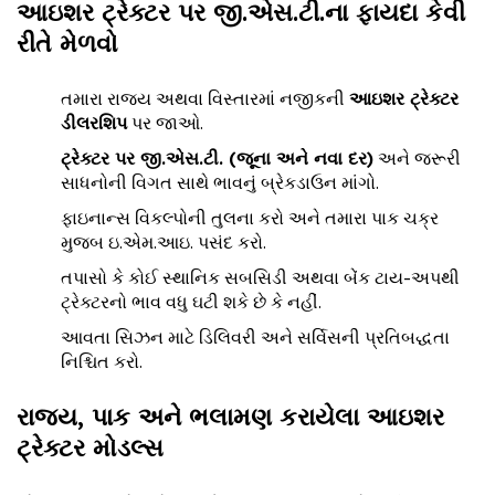
આઇશર ટ્રેક્ટર પર જી
.
એસ
.
ટી
.
ના ફાયદા કેવી
રીતે મેળવો
તમારા રાજ્ય અથવા વિસ્તારમાં નજીકની
આઇશર ટ્રેક્ટર
ડીલરશિપ
પર જાઓ.
ટ્રેક્ટર પર જી
.
એસ
.
ટી
. (
જૂના અને નવા દર
)
અને જરૂરી
સાધનોની વિગત સાથે ભાવનું બ્રેકડાઉન માંગો.
ફાઇનાન્સ વિકલ્પોની તુલના કરો અને તમારા પાક ચક્ર
મુજબ ઇ.એમ.આઇ. પસંદ કરો.
તપાસો કે કોઈ સ્થાનિક સબસિડી અથવા બેંક ટાય-અપથી
ટ્રેક્ટરનો ભાવ વધુ ઘટી શકે છે કે નહીં.
આવતા સિઝન માટે ડિલિવરી અને સર્વિસની પ્રતિબદ્ધતા
નિશ્ચિત કરો.
રાજ્ય
,
પાક અને ભલામણ કરાયેલા આઇશર
ટ્રેક્ટર મોડલ્સ