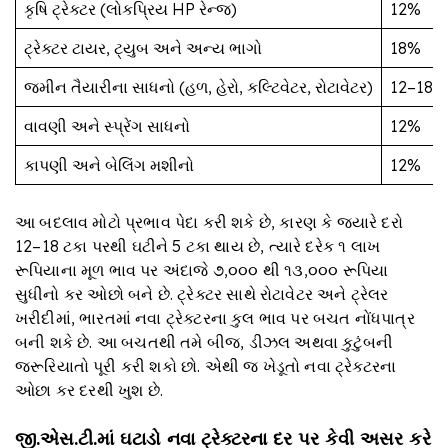
કૃષિ ટ્રેક્ટર (લોકપ્રિય HP રેન્જ)
12%
ટ્રેક્ટર ટાયર, ટ્યુબ અને અન્ય ભાગો
18%
જમીન તૈયારીના સાધનો (હળ, હેરો, કલ્ટિવેટર, રોટાવેટર)
12–18%
વાવણી અને સ્પ્રેંગ સાધનો
12%
કાપણી અને બેલિંગ મશીનો
12%
આ બદલાવ મોટો પ્રભાવ પેદા કરી શકે છે, કારણ કે જ્યારે દરો
12–18 ટકા પરથી ઘટીને 5 ટકા થાય છે, ત્યારે દરેક ૧ લાખ
રૂપિયાના મૂળ ભાવ પર અંદાજે ૭,૦૦૦ થી ૧૩,૦૦૦ રૂપિયા
સુધીનો કર ઓછો બને છે. ટ્રેક્ટર સાથે રોટાવેટર અને ટ્રેલર
ખરીદીમાં, ભારતમાં નવા ટ્રેક્ટરના કુલ ભાવ પર બચત નોંધપાત્ર
બની શકે છે. આ બચતથી તમે બીજ, ડીઝલ અથવા કુટુંબની
જરૂરિયાતો પૂરી કરી શકો છો. એથી જ ખેડૂતો નવા ટ્રેક્ટરના
ઓછા કર દરથી ખુશ છે.
જી
.
એસ
.
ટી
.
માં ઘટાડો નવા ટ્રેક્ટરના દર પર કેવી અસર કરે