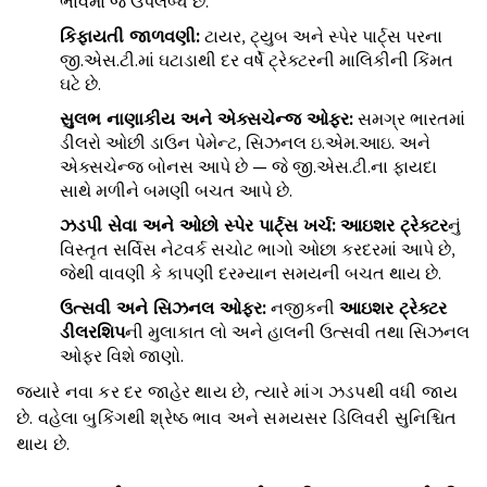
ભાવમાં જ ઉપલબ્ધ છે.
કિફાયતી જાળવણી
:
ટાયર, ટ્યુબ અને સ્પેર પાર્ટ્સ પરના
જી.એસ.ટી.માં ઘટાડાથી દર વર્ષે ટ્રેક્ટરની માલિકીની કિંમત
ઘટે છે.
સુલભ નાણાકીય અને એક્સચેન્જ ઓફર
:
સમગ્ર ભારતમાં
ડીલરો ઓછી ડાઉન પેમેન્ટ, સિઝનલ ઇ.એમ.આઇ. અને
એક્સચેન્જ બોનસ આપે છે — જે જી.એસ.ટી.ના ફાયદા
સાથે મળીને બમણી બચત આપે છે.
ઝડપી સેવા અને ઓછો સ્પેર પાર્ટ્સ ખર્ચ
:
આઇશર ટ્રેક્ટર
નું
વિસ્તૃત સર્વિસ નેટવર્ક સચોટ ભાગો ઓછા કરદરમાં આપે છે,
જેથી વાવણી કે કાપણી દરમ્યાન સમયની બચત થાય છે.
ઉત્સવી અને સિઝનલ ઓફર
:
નજીકની
આઇશર ટ્રેક્ટર
ડીલરશિપ
ની મુલાકાત લો અને હાલની ઉત્સવી તથા સિઝનલ
ઓફર વિશે જાણો.
જ્યારે નવા કર દર જાહેર થાય છે, ત્યારે માંગ ઝડપથી વધી જાય
છે. વહેલા બુકિંગથી શ્રેષ્ઠ ભાવ અને સમયસર ડિલિવરી સુનિશ્ચિત
થાય છે.