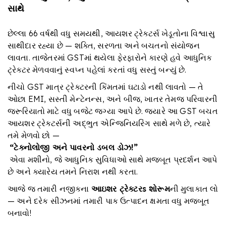
સાથે
છેલ્લા 66 વર્ષથી વધુ સમયથી, આયશર ટ્રેક્ટર્સ ખેડૂતોના વિશ્વાસુ
સાથીદાર રહ્યા છે — શક્તિ, સરળતા અને બચતનો સંયોજન
લાવતા. તાજેતરમાં GSTમાં થયેલા ફેરફારોને કારણે હવે આધુનિક
ટ્રેક્ટર મેળવવાનું સ્વપ્ન પહેલાં કરતાં વધુ સસ્તું બન્યું છે.
નીચો GST માત્ર ટ્રેક્ટરની કિંમતમાં ઘટાડો નથી લાવતો — તે
ઓછા EMI, સસ્તી મેન્ટેનન્સ, અને બીજ, ખાતર તેમજ પરિવારની
જરૂરિયાતો માટે વધુ બજેટ જગ્યા આપે છે. જ્યારે આ GST બચત
આયશર ટ્રેક્ટર્સની અદ્ભુત એન્જિનિયરિંગ સાથે મળે છે, ત્યારે
તમે મેળવો છો —
“
ટેક્નોલોજી અને પાવરનો ડબલ ડોઝ
!”
એવા મશીનો, જે આધુનિક સુવિધાઓ સાથે મજબૂત પ્રદર્શન આપે
છે અને ક્યારેય તમને નિરાશ નથી કરતા.
આજે જ તમારી નજીકના
આઇશર ટ્રેક્ટર
s
શોરૂમ
ની મુલાકાત લો
— અને દરેક સીઝનમાં તમારી પાક ઉત્પાદન ક્ષમતા વધુ મજબૂત
બનાવો!