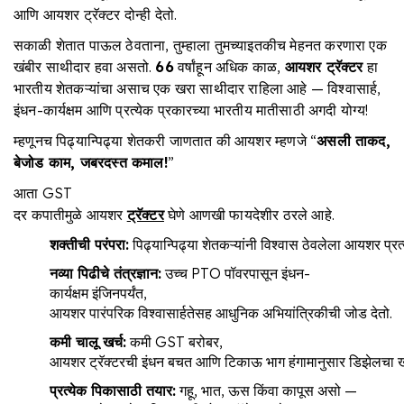
आणि आयशर ट्रॅक्टर दोन्ही देतो.
सकाळी शेतात पाऊल ठेवताना, तुम्हाला तुमच्याइतकीच मेहनत करणारा एक
खंबीर साथीदार हवा असतो.
66
वर्षांहून अधिक काळ,
आयशर ट्रॅक्टर
हा
भारतीय शेतकऱ्यांचा असाच एक खरा साथीदार राहिला आहे — विश्वासार्ह,
इंधन-कार्यक्षम आणि प्रत्येक प्रकारच्या भारतीय मातीसाठी अगदी योग्य!
म्हणूनच पिढ्यान्पिढ्या शेतकरी जाणतात की आयशर म्हणजे “
असली
ताकद
,
बेजोड
काम
,
जबरदस्त
कमाल
!
”
आता GST
दर कपातीमुळे आयशर
ट्रॅक्टर
घेणे आणखी फायदेशीर ठरले आहे.
शक्तीची
परंपरा
:
पिढ्यान्पिढ्या शेतकऱ्यांनी विश्वास ठेवलेला आयशर प्र
नव्या
पिढीचे तंत्रज्ञान
:
उच्च PTO पॉवरपासून इंधन-
कार्यक्षम इंजिनपर्यंत,
आयशर पारंपरिक विश्वासार्हतेसह आधुनिक अभियांत्रिकीची जोड देतो.
कमी
चालू
खर्च
:
कमी GST बरोबर,
आयशर ट्रॅक्टरची इंधन बचत आणि टिकाऊ भाग हंगामानुसार डिझेलचा ख
प्रत्येक
पिकासाठी
तयार
:
गहू, भात, ऊस किंवा कापूस असो —