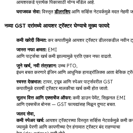
आयशरकडे प्रत्येक पिकासाठी योग्य मॉडेल आहे.
घराजवळ
सेवा
:
विस्तृत
डीलरशिप
आणि सर्व्हिस नेटवर्कमुळे मदत नेहमी
नव्या
GST
दरांमध्ये
आयशर
ट्रॅक्टर
घेण्याचे
मुख्य
फायदे
कमी
खरेदी
किंमत
:
कर कपातीमुळे आयशर ट्रॅक्टर डीलरकडील नवीन ट्
जास्त
नफा
क्षमता
:
EMI
आणि पार्ट्सचा खर्च कमी झाल्यामुळे प्रति एकर नफा वाढतो.
जुने
खर्च
,
नवी
तंत्रज्ञान
:
उच्च PTO,
इंधन बचत करणारे इंजिन आणि आधुनिक हायड्रॉलिक्स आता बेसिक ट्रॅक
स्वस्त
देखभाल
:
टायर, ट्यूब आणि स्पेअर पार्ट्सवरील GST
कपातीमुळे दरवर्षी ट्रॅक्टर मालकीचा खर्च कमी होत जातो.
सुलभ
वित्त
आणि
एक्सचेंज
ऑफर
:
कमी डाउन पेमेंट, सिझनल EMI
आणि एक्सचेंज बोनस — GST फायद्यांसह मिळून दुप्पट बचत.
जलद
सेवा
,
कमी
स्पेअर
खर्च
:
आयशर ट्रॅक्टरच्या विस्तृत सर्व्हिस नेटवर्कमुळे कम
ज्यामुळे पेरणी आणि कापणीच्या ऐन हंगामात ट्रॅक्टर बंद राहण्याचा