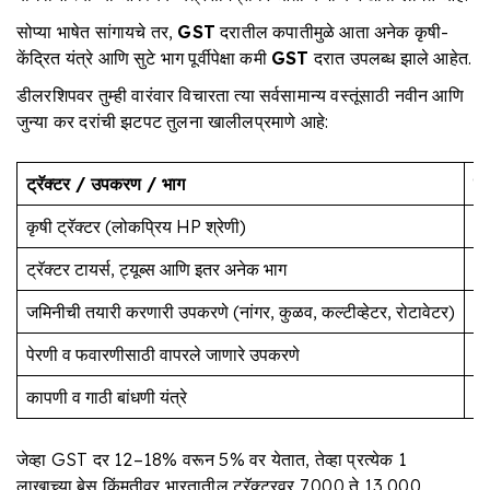
सोप्या भाषेत सांगायचे तर,
GST
दरातील कपातीमुळे आता अनेक कृषी-
केंद्रित यंत्रे आणि सुटे भाग पूर्वीपेक्षा कमी
GST
दरात उपलब्ध झाले आहेत.
डीलरशिपवर तुम्ही वारंवार विचारता त्या सर्वसामान्य वस्तूंसाठी नवीन आणि
जुन्या कर दरांची झटपट तुलना खालीलप्रमाणे आहे:
ट्रॅक्टर
/
उपकरण
/
भाग
जु
कृषी ट्रॅक्टर (लोकप्रिय HP श्रेणी)
1
ट्रॅक्टर टायर्स, ट्यूब्स आणि इतर अनेक भाग
1
जमिनीची तयारी करणारी उपकरणे (नांगर, कुळव, कल्टीव्हेटर, रोटावेटर)
1
पेरणी व फवारणीसाठी वापरले जाणारे उपकरणे
1
कापणी व गाठी बांधणी यंत्रे
1
जेव्हा GST दर 12–18% वरून 5% वर येतात, तेव्हा प्रत्येक ₹1
लाखाच्या बेस किंमतीवर भारतातील ट्रॅक्टरवर ₹7,000 ते ₹13,000