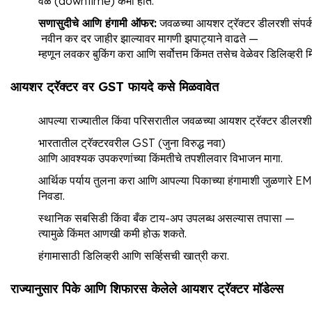
वेळ (downtime) कमी होते.
सणासुदीचे
आणि
हंगामी
ऑफर
:
जवळच्या आयशर ट्रॅक्टर डीलरशी संपर्क
नवीन कर दर जाहीर झाल्यावर मागणी झपाट्याने वाढते —
म्हणून लवकर बुकिंग करा आणि सर्वोत्तम किंमत तसेच वेळेवर डिलिव्हरी म
आयशर
ट्रॅक्टर
वर
GST
फायदे
कसे
मिळवावेत
आपल्या राज्यातील किंवा परिसरातील जवळच्या आयशर ट्रॅक्टर डीलरशी 
भारतातील ट्रॅक्टरवरील GST (जुना विरुद्ध नवा)
आणि आवश्यक उपकरणांच्या किंमतीचे तपशीलवार विभाजन मागा.
आर्थिक पर्याय तुलना करा आणि आपल्या पिकाच्या हंगामाशी जुळणारे E
निवडा.
स्थानिक सबसिडी किंवा बँक टाय-अप उपलब्ध असल्यास तपासा —
त्यामुळे किंमत आणखी कमी होऊ शकते.
हंगामासाठी डिलिव्हरी आणि सर्व्हिसची खात्री करा.
राज्यानुसार
पिके
आणि
शिफारस
केलेले
आयशर
ट्रॅक्टर मॉडेल्स