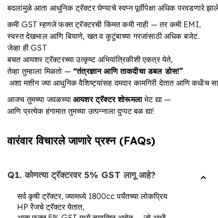
बदलांमुळे आता आधुनिक ट्रॅक्टर घेण्याचे स्वप्न पूर्वीपेक्षा अधिक परवडणारे झाल
कमी GST म्हणजे फक्त ट्रॅक्टरची किंमत कमी नाही — तर कमी EMI,
स्वस्त देखभाल आणि बियाणे, खत व कुटुंबाच्या गरजांसाठी अधिक बजेट.
जेव्हा ही GST
बचत आयशर ट्रॅक्टरच्या उत्कृष्ट अभियांत्रिकीशी एकत्र येते,
तेव्हा तुम्हाला मिळतो —
“
तंत्रज्ञान
आणि
ताकदीचा
डबल
डोस
!”
अशा मशीन ज्या आधुनिक वैशिष्ट्यांसह दमदार कामगिरी देतात आणि कधीच स
आजच तुमच्या जवळच्या
आयशर ट्रॅक्टर शोरूमला
भेट द्या —
आणि प्रत्येक हंगामात तुमच्या उत्पन्नाला दुप्पट बळ द्या!
वारंवार विचारले जाणारे प्रश्न (FAQs)
Q1. कोणत्या ट्रॅक्टरवर 5% GST लागू आहे?
सर्व कृषी ट्रॅक्टर, ज्यामध्ये 1800cc पर्यंतच्या लोकप्रिय
HP रेंजचे ट्रॅक्टर येतात,
आता फक्त 5% GST मध्ये समाविष्ट आहेत — जो आधी