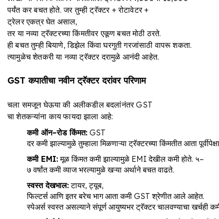
पर्यंत कर बचत होते. जर तुम्ही ट्रॅक्टर + रोटावेटर +
ट्रेलर एकत्र घेत असाल,
तर या नव्या ट्रॅक्टरच्या किंमतीवर एकूण बचत मोठी ठरते.
ही बचत तुम्ही बियाणे, डिझेल किंवा घरगुती गरजांसाठी वापरू शकता.
त्यामुळेच शेतकरी या नव्या ट्रॅक्टर दरामुळे आनंदी आहेत.
GST
कपातीचा
नवीन
ट्रॅक्टर
दरांवर
परिणाम
चला समजून घेऊया की अलीकडील बदलांनंतर GST
चा शेतकऱ्यांना काय फायदा झाला आहे:
कमी
ऑन
–
रोड
किंमत
:
GST
दर कमी झाल्यामुळे तुम्हाला मिळणाऱ्या ट्रॅक्टरच्या किंमतीत आता पूर्वीपे
कमी
EMI:
मूळ किंमत कमी झाल्यामुळे EMI देखील कमी होते. ५–
७ वर्षांत कमी व्याज भरल्यामुळे खऱ्या अर्थाने बचत वाढते.
स्वस्त
देखभाल
:
टायर, ट्यूब,
फिल्टर्स आणि इतर बरेच भाग आता कमी GST श्रेणीत आले आहेत.
स्पेअर्स स्वस्त असल्याने संपूर्ण आयुष्यभर ट्रॅक्टर चालवण्याचा खर्चही कम