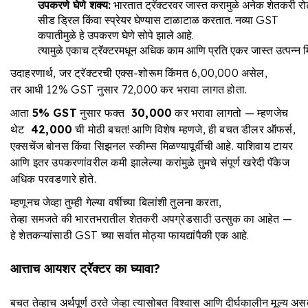
उपकरणे
घेणे
शक्य
:
भारतात ट्रॅक्टरवर जास्त करामुळे अनेक शेतकरी रो
सीड ड्रिल किंवा स्प्रेयर घेण्यास टाळाटाळ करतात. नव्या GST
कपातीमुळे हे उपकरण घेणे सोपे झाले आहे.
त्यामुळे एकाच ट्रॅक्टरमधून अधिक काम आणि प्रति एकर जास्त उत्पन्न म
उदाहरणार्थ, जर ट्रॅक्टरची एक्स-शोरूम किंमत ₹6,00,000 असेल,
तर आधी 12% GST नुसार ₹72,000 कर भरावा लागत होता.
आता
5% GST
नुसार फक्त
₹ 30,000
कर भरावा लागतो — म्हणजेच
थेट
₹ 42,000
ची मोठी बचत! आणि विशेष म्हणजे, ही बचत डीलर ऑफर्स,
एक्सचेंज बोनस किंवा सिझनल स्कीम्स मिळण्यापूर्वीची आहे. याशिवाय टायर
आणि इतर उपकरणांवरील कमी झालेल्या करांमुळे तुमचे संपूर्ण खरेदी पॅकेज
अधिक परवडणारे होते.
म्हणूनच जेव्हा तुम्ही गेल्या वर्षीच्या बिलांशी तुलना करता,
तेव्हा समजते की भारतभरातील शेतकरी अपग्रेडसाठी उत्सुक का आहेत —
हे शेतकऱ्यांसाठी GST च्या सर्वात मोठ्या फायद्यांपैकी एक आहे.
आत्ताच
आयशर
ट्रॅक्टर
का
घ्यावा
?
बचत तेव्हाच अर्थपूर्ण ठरते जेव्हा त्यासोबत विश्वास आणि दीर्घकालीन मूल्य अ