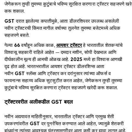
जेणेकरून तुम्ही तुमच्या कुटुंबाचे भविष्य सुरक्षित करणारा ट्रॅक्टर सहजपणे खरे
करू शकाल.
GST
दरात झालेल्या कपातीमुळे, आता डीलरशिपवर उपलब्ध असलेली
नवीन ट्रॅक्टरची किंमत मागील वर्षाच्या तुलनेत तुमच्या बजेटमध्ये अधिक
सहजपणे बसते.
गेल्या
66
वर्षांहून अधिक काळ,
आयशर ट्रॅक्टर
हे भारतातील शेतकऱ्यांचे
विश्वासू सहकारी राहिले आहेत — दमदार मशीन, सोपी देखभाल आणि
दीर्घकालीन मूल्य ही आमची ओळख आहे.
2025
मध्ये हा विश्वास आणखी
दृढ होत आहे. भारतभरातील आयशर ट्रॅक्टर डीलरशिप्स आता
नवीन
GST
स्लॅब्स आणि ट्रॅक्टर कर दरांनुसार त्यांच्या ऑफर्स व
फायनान्स सहाय्य अधिक सुटसुटीत करत आहेत, जेणेकरून तुम्ही तुमच्या
कुटुंबाचे भविष्य सुरक्षित करणारा ट्रॅक्टर सहजपणे खरेदी करू शकाल.
ट्रॅक्टरवरील
अलीकडील
GST
बदल
नवीन अद्ययावत माहितीनुसार, भारतातील ट्रॅक्टर आणि प्रमुख शेती
उपकरणांवरील
GST
दर पुनर्रचित करण्यात आले आहेत, ज्यामुळे शेतकरी
बांधवांना त्यांच्या आवश्यक यंत्रसामग्रीवर आता कमी कर द्यावा लागत आहे.