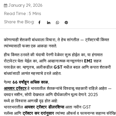
January 29, 2026
Read Time : 5 Mins
Share the Blog:
कोणत्याही शेतकरी बांधवाला विचारा, ते हेच सांगतील — ट्रॅक्टरची किंमत
त्यांच्यासाठी फक्त एक आकडा नसते.
हीच किंमत ठरवते की यंदाची पेरणी वेळेवर सुरू होईल का, या हंगामात
रोटावेटर घेता येईल का, आणि आव्हानात्मक मान्सूननंतर
EMI
सहज
परवडेल का. म्हणूनच, अलीकडील
GST
मधील बदल आणि कपात शेतकरी
बांधवांसाठी अत्यंत महत्त्वाचे ठरले आहेत.
गेल्या
66
वर्षांहून
अधिक
काळ
,
आयशर
ट्रॅक्टर
हे भारतातील शेतकऱ्यांचे विश्वासू सहकारी राहिले आहेत —
दमदार मशीन, सोपी देखभाल आणि दीर्घकालीन मूल्य देणारे. 2025
मध्ये हा विश्वास आणखी दृढ होत आहे:
भारतभरातील
आयशर
ट्रॅक्टर
डीलरशिप्स
आता नवीन GST
स्लॅब्स आणि
ट्रॅक्टर
कर
दरांनुसार
त्यांच्या ऑफर्स व फायनान्स सहाय्य संरे